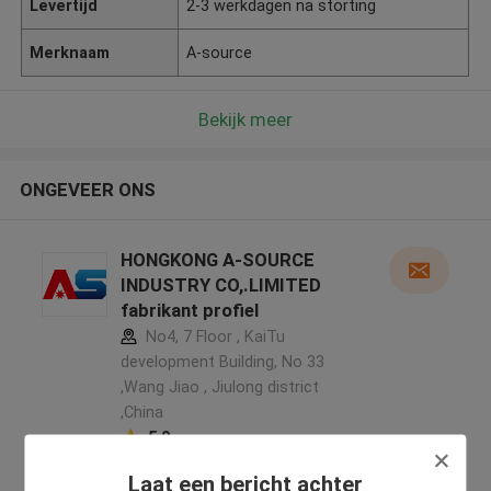
Levertijd
2-3 werkdagen na storting
Merknaam
A-source
Bekijk meer
ONGEVEER ONS
HONGKONG A-SOURCE
INDUSTRY CO,.LIMITED
fabrikant profiel
No4, 7 Floor , KaiTu
development Building, No 33
,Wang Jiao , Jiulong district
,China
5.0
Geverifieerde Leverancier
Laat een bericht achter