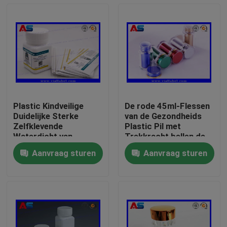
Plastic Kindveilige
De rode 45ml-Flessen
Duidelijke Sterke
van de Gezondheids
Zelfklevende
Plastic Pil met
Waterdicht van
Trekkracht bellen de
Pillenflessen voor
Gevoelige Verbinding
Aanvraag sturen
Aanvraag sturen
Mondelinge Tablet
van GLB/van de
Huis
Bescherming
Producten
Ongeveer ons