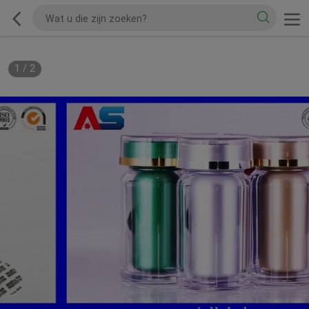
1
/
2