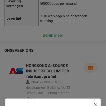
Levering
5000000pcs per maand
vermogen
7-10 werkdagen na ontvangen
Levertijd
storting
Bekijk meer
ONGEVEER ONS
HONGKONG A-SOURCE
INDUSTRY CO,.LIMITED
fabrikant profiel
No4, 7 Floor , KaiTu
development Building, No 33
,Wang Jiao , Jiulong district
,China
5.0