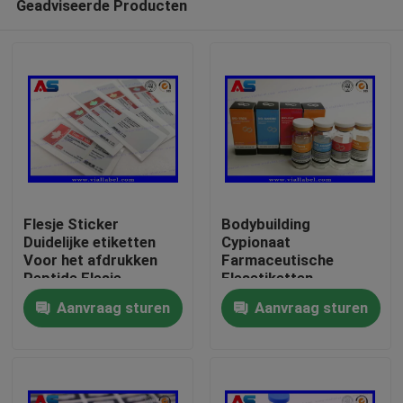
Geadviseerde Producten
Flesje Sticker
Bodybuilding
Duidelijke etiketten
Cypionaat
Voor het afdrukken
Farmaceutische
Peptide Flesje
Flesetiketten
Huis
etiketten 10 ml flacon
25x60mm ISO
Aanvraag sturen
Aanvraag sturen
etiketten Kleine fles
Gecertificeerd voor
etiketten
10ml injectieflacons
Producten
Ongeveer ons