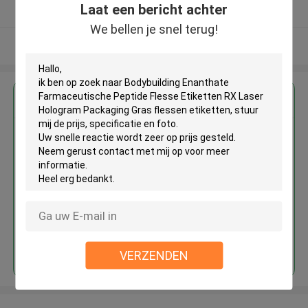
Laat een bericht achter
Geverifieerde Leverancier
We bellen je snel terug!
Bekijk meer
Krijg de beste prijs voor
Bodybuilding Enanthate
Farmaceutische Peptide Flesse
Etiketten RX Laser Hologram
Packaging Gras flessen
etiketten
Doorgaan
VERZENDEN