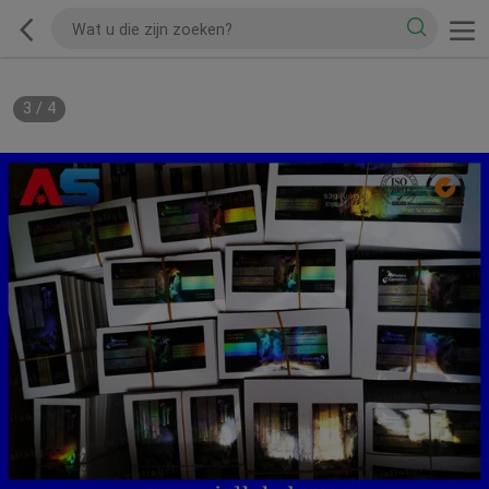
3
/
4