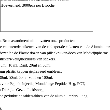
Hoeveelheid: 3000pcs per Broodje
 a-Bron assortiment uit, omvatten onze producten,
e etiketten/de etiketten van de tabletpot/de etiketten van de Aluminium
dozen/de de Plastic dozen van pillenkruiken/doos van Medicijnpharma.
tickers/Veiligheidskras van stickers.
 8ml, 10 ml, 15ml, 20ml en 30ml.
um plastic kappen gegraveerd embleem.
n 30ml, 50ml, 60ml, 80ml en 100ml.
 voor Peptide Injectie, Mondelinge Peptide, Hcg, PCT,
n Dierlijke Gezondheidszorg.
 gedrukte de tabletzakken van de aluminiumritssluiting.
r.