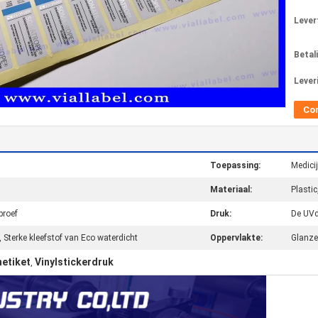
Levert
Betal
Lever
Co
Toepassing:
Medicij
Materiaal:
Plastic
proef
Druk:
De UVd
 Sterke kleefstof van Eco waterdicht
Oppervlakte:
Glanze
netiket
Vinylstickerdruk
,