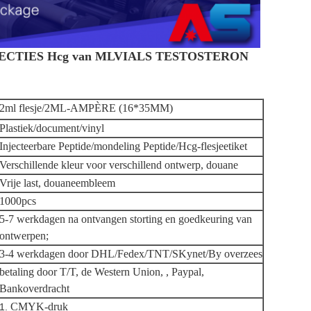
NJECTIES Hcg van MLVIALS TESTOSTERON
2ml flesje/2ML-AMPÈRE (16*35MM)
Plastiek/document/vinyl
Injecteerbare Peptide/mondeling Peptide/Hcg-flesjeetiket
Verschillende kleur voor verschillend ontwerp, douane
Vrije last, douaneembleem
1000pcs
5-7 werkdagen na ontvangen storting en goedkeuring van
ontwerpen;
3-4 werkdagen door DHL/Fedex/TNT/SKynet/By overzees
betaling door T/T, de Western Union, , Paypal,
Bankoverdracht
CMYK-druk
1.