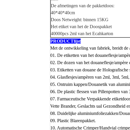
De afmetingen van de pakketdoos:
40*40*40cm
Doos Netweight: binnen 15KG
Het etiket van het de Doospakket
40000pcs 2ml van het Ecahkarton
PRODUCTlijst
Met de ontwikkeling van fabriek, breidt de
01. De etiketten van het douaneflesje/ampèr
02. De dozen van het douaneflesje/ampère 
03. Etiketten van douane de Holografische s
04. Glasflesjes/ampèren van 2ml, 3ml, 5ml,
05. Ontruim kappen/Douanetik van alumini
06. De plastic flessen van Pillenpotten va
07. Farmaceutische Verpakkende etiketdoos
Vette Brander, Geslachts ual Gezondheid e
08. Duidelijke aluminiumfoliezakken/Douane
09. Plastic Blarenpakket.
10. Automatische Crimper/Handvial crimpe