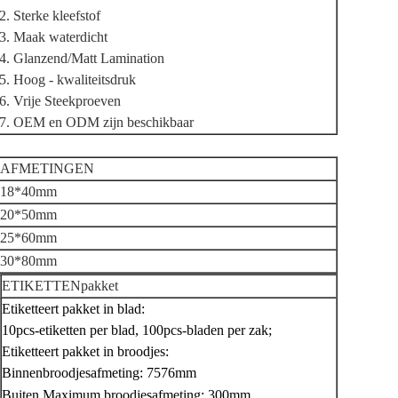
2. Sterke kleefstof
3. Maak waterdicht
4. Glanzend/Matt Lamination
5. Hoog - kwaliteitsdruk
6. Vrije Steekproeven
7. OEM en ODM zijn beschikbaar
AFMETINGEN
18*40mm
20*50mm
25*60mm
30*80mm
ETIKETTENpakket
Etiketteert pakket in blad:
10pcs-etiketten per blad, 100pcs-bladen per zak;
Etiketteert pakket in broodjes:
Binnenbroodjesafmeting: 7576mm
Buiten Maximum broodjesafmeting: 300mm