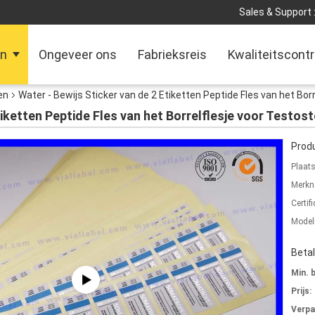
Sales & Support 
en
Ongeveer ons
Fabrieksreis
Kwaliteitscontr
en
Water - Bewijs Sticker van de 2 Etiketten Peptide Fles van het Bo
Etiketten Peptide Fles van het Borrelflesje voor Testo
Produ
Plaat
Merkn
Certifi
Mode
Beta
Min. 
Prijs:
Verpa