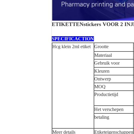
ETIKETTENstickers VOOR 2 I
SPECIFICACTION
Hcg klein 2ml etiket
Grootte
Materiaal
Gebruik voor
Kleuren
Ontwerp
MOQ
Productietijd
Het verschepen
betaling
Meer details
Etiketeigenschappen