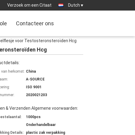
:
Verzoek om een Citaat
Dutch
ole
Contacteer ons
rrelflesje voor Testosteronsteroïden Hcg
steronsteroïden Hcg
ctdetails:
s van herkomst:
China
aam:
A-SOURCE
cering:
ISO 9001
lnummer:
2020021203
len & Verzenden Algemene voorwaarden:
bestelaantal:
1000pcs
Onderhandelbaar
kking Details:
plastic zak verpakking