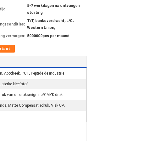
5-7 werkdagen na ontvangen
ijd:
storting
T/T, bankoverdracht, L/C,
ingscondities:
Western Union,
ing vermogen:
5000000pcs per maand
ntact
n, Apotheek, PCT, Peptide de industrie
, sterke kleefstof
ruk van de drukserigrafie/CMYK-druk
nde, Matte Compensatiedruk, Vlek UV,