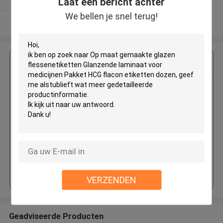
Laat een bericht achter
We bellen je snel terug!
Bekijk meer
Krijg de beste prijs voor
Op maat gemaakte glazen
flessenetiketten Glanzende
laminaat voor medicijnen Pakket
HCG flacon etiketten dozen
Doorgaan
VERZENDEN
Geadviseerde Producten