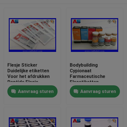
Flesje Sticker
Bodybuilding
Duidelijke etiketten
Cypionaat
Voor het afdrukken
Farmaceutische
Peptide Flesje
Flesetiketten
etiketten 10 ml flacon
25x60mm ISO
Huis
Aanvraag sturen
Aanvraag sturen
etiketten Kleine fles
Gecertificeerd voor
etiketten
10ml injectieflacons
Producten
Ongeveer ons