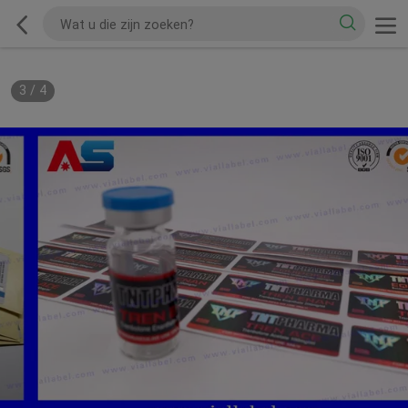
3
/
4