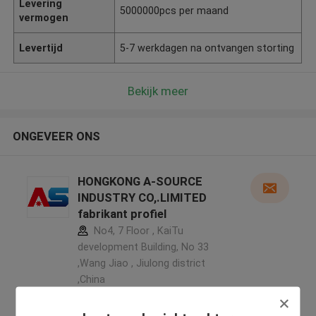
Levering
5000000pcs per maand
vermogen
Levertijd
5-7 werkdagen na ontvangen storting
Bekijk meer
ONGEVEER ONS
HONGKONG A-SOURCE
INDUSTRY CO,.LIMITED
fabrikant profiel
No4, 7 Floor , KaiTu
development Building, No 33
,Wang Jiao , Jiulong district
,China
5.0
Geverifieerde Leverancier