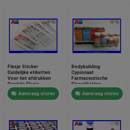
Flesje Sticker
Bodybuilding
Duidelijke etiketten
Cypionaat
Voor het afdrukken
Farmaceutische
Peptide Flesje
Flesetiketten
etiketten 10 ml flacon
25x60mm ISO
Huis
Aanvraag sturen
Aanvraag sturen
etiketten Kleine fles
Gecertificeerd voor
etiketten
10ml injectieflacons
Producten
Ongeveer ons