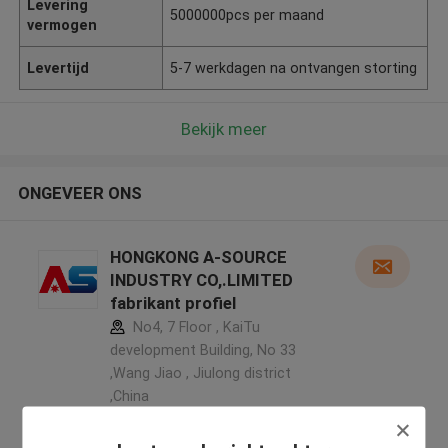
Levering
5000000pcs per maand
vermogen
Levertijd
5-7 werkdagen na ontvangen storting
Bekijk meer
ONGEVEER ONS
HONGKONG A-SOURCE
INDUSTRY CO,.LIMITED
fabrikant profiel
No4, 7 Floor , KaiTu
development Building, No 33
,Wang Jiao , Jiulong district
,China
5.0
Geverifieerde Leverancier