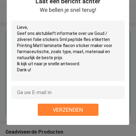
Laat een bericht achter
We bellen je snel terug!
Bekijk meer
Krijg de beste prijs voor
Goud / zilveren folie stickers 5ml
peptide fles etiketten Printing
Matt laminatie flacon sticker
maker voor farmaceutische
Doorgaan
VERZENDEN
Geadviseerde Producten