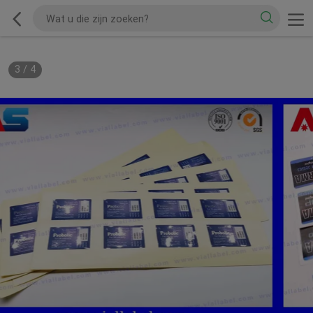
3
/
4