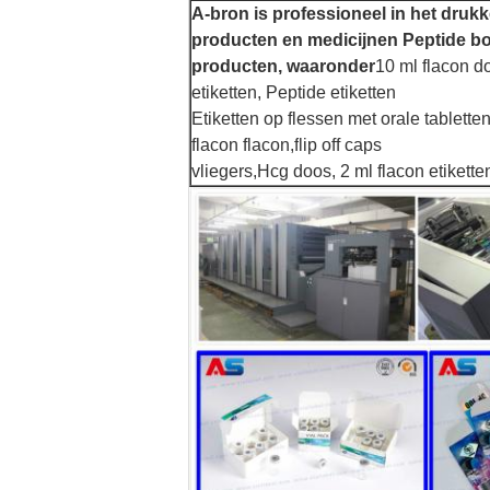
A-bron is professioneel in het dru
producten en medicijnen Peptide b
producten, waaronder
10 ml flacon do
etiketten, Peptide etiketten
Etiketten op flessen met orale tablett
flacon flacon
,f
lip off caps
vliegers,
Hcg doos, 2 ml flacon etikett