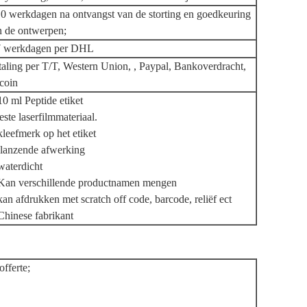
0 werkdagen na ontvangst van de storting en goedkeuring
n de ontwerpen;
7 werkdagen per DHL
aling per T/T, Western Union, , Paypal, Bankoverdracht,
coin
10 ml Peptide etiket
ste laserfilmmateriaal.
kleefmerk op het etiket
lanzende afwerking
waterdicht
 Kan verschillende productnamen mengen
kan afdrukken met scratch off code, barcode, reliëf ect
Chinese fabrikant
offerte;