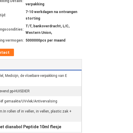
kking Details:
verpakking
7-10 werkdagen na ontvangen
ijd:
storting
T/T, bankoverdracht, L/C,
ingscondities:
Western Union,
ing vermogen:
5000000pcs per maand
ntact
, Medicijn, de vloeibare verpakking van E
klevend pp-HUISDIER
ëf gemaakte/UVvlek/Antivervalsing
.In rollen of in vellen, in vellen, plastic zak +
het dianabol Peptide 10ml flesje