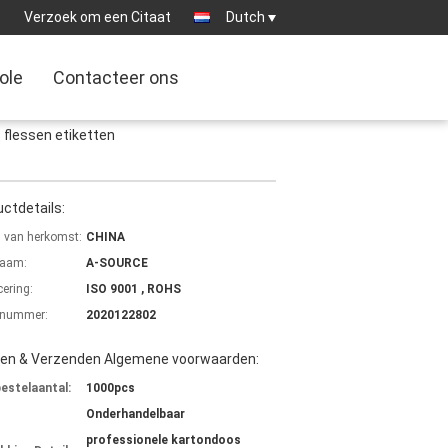
:
Verzoek om een Citaat
Dutch
ole
Contacteer ons
 flessen etiketten
ctdetails:
s van herkomst:
CHINA
aam:
A-SOURCE
cering:
ISO 9001 , ROHS
lnummer:
2020122802
len & Verzenden Algemene voorwaarden:
bestelaantal:
1000pcs
Onderhandelbaar
professionele kartondoos