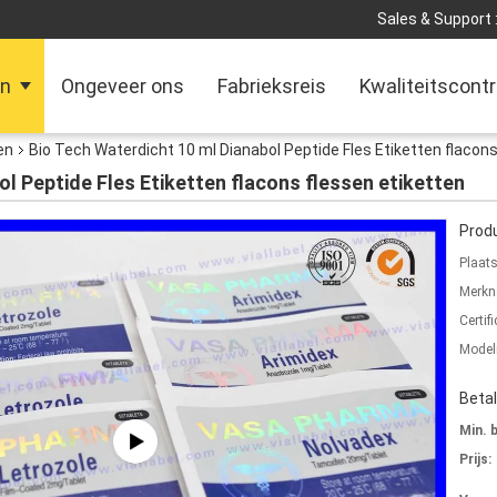
Sales & Support 
en
Ongeveer ons
Fabrieksreis
Kwaliteitscontr
en
Bio Tech Waterdicht 10 ml Dianabol Peptide Fles Etiketten flacons
ol Peptide Fles Etiketten flacons flessen etiketten
Produ
Plaat
Merkn
Certifi
Mode
Beta
Min. 
Prijs: