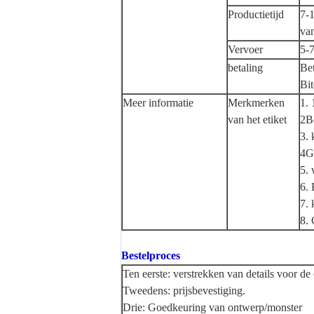
Productietijd
7-1
va
Vervoer
5-
betaling
Bet
Bit
Meer informatie
Merkmerken
1. 
van het etiket
2Be
3. 
4G
5. 
6.
7. 
8. 
Bestelproces
Ten eerste: verstrekken van details voor de 
Tweedens: prijsbevestiging.
Drie: Goedkeuring van ontwerp/monster