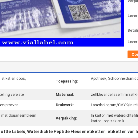
Verpa
Levert
Betal
Lever
Co
, etiket en doos,
Apotheek, Schoonheidsmiddel
Toepassing:
elling vereiste
Materiaal:
zelfklevende laserfilm/zelf
steekproeven
Drukwerk:
Laserhologram/CMYK/In reli
p met douaneembleem
In karton met waterdichte film
Verpakking:
karton, opp zak en k
Bottle Labels
Waterdichte Peptide Flessenetiketten
etiketten van 
,
,