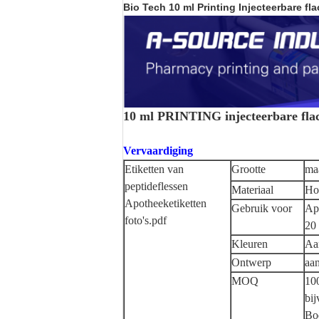
Bio Tech 10 ml Printing Injecteerbare fl
10 ml PRINTING injecteerbare flaco
Vervaardiging
Etiketten van
Grootte
maa
peptideflessen
Materiaal
Ho
Apotheeketiketten
Gebruik voor
Apo
foto's.pdf
20
Kleuren
Aan
Ontwerp
aan
MOQ
10
bij
Bod