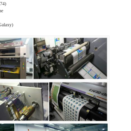
M74)
ne
Galaxy)