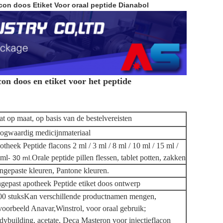
acon doos Etiket Voor oraal peptide Dianabol
n doos en etiket voor het peptide
t op maat, op basis van de bestelvereisten
ogwaardig medicijnmateriaal
theek Peptide flacons 2 ml / 3 ml / 8 ml / 10 ml / 15 ml /
 ml
Orale peptide pillen flessen, tablet potten, zakken
- 30 ml.
gepaste kleuren, Pantone kleuren.
gepast apotheek Peptide etiket doos ontwerp
00 stuks
Kan verschillende productnamen mengen,
voorbeeld Anavar,
Winstrol, voor oraal gebruik;
ybuilding, acetate, Deca Masteron voor injectieflacon