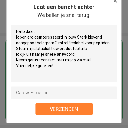
5.0
Laat een bericht achter
Geverifieerde Leverancier
We bellen je snel terug!
Bekijk meer
Krijg de beste prijs voor
Sterk klevend aangepast
hologram 2 ml rolfleslabel voor
peptiden
Doorgaan
VERZENDEN