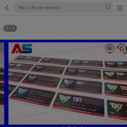
3
/
4