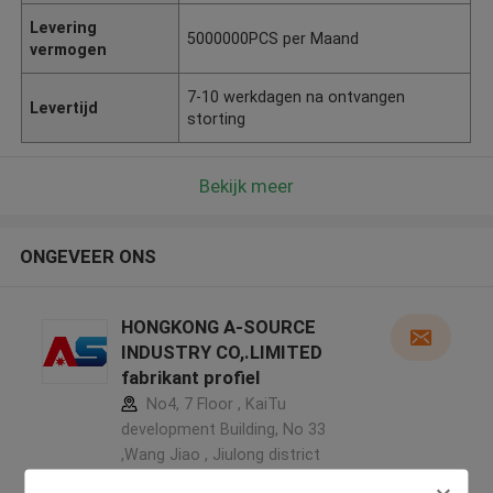
Levering
5000000PCS per Maand
vermogen
7-10 werkdagen na ontvangen
Levertijd
storting
Bekijk meer
ONGEVEER ONS
HONGKONG A-SOURCE
INDUSTRY CO,.LIMITED
fabrikant profiel
No4, 7 Floor , KaiTu
development Building, No 33
,Wang Jiao , Jiulong district
,China