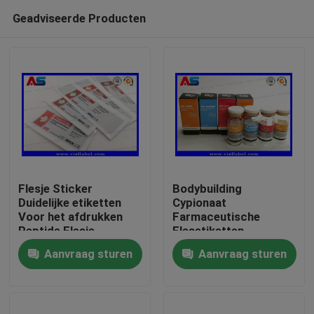
Geadviseerde Producten
Flesje Sticker
Bodybuilding
Duidelijke etiketten
Cypionaat
Voor het afdrukken
Farmaceutische
Huis
Peptide Flesje
Flesetiketten
etiketten 10 ml flacon
25x60mm ISO
Aanvraag sturen
Aanvraag sturen
etiketten Kleine fles
Gecertificeerd voor
Producten
etiketten
10ml injectieflacons
Ongeveer ons