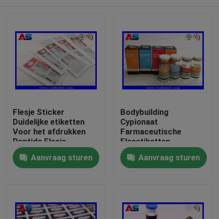
Flesje Sticker
Bodybuilding
Duidelijke etiketten
Cypionaat
Voor het afdrukken
Farmaceutische
Peptide Flesje
Flesetiketten
etiketten 10 ml flacon
25x60mm ISO
Huis
Aanvraag sturen
Aanvraag sturen
etiketten Kleine fles
Gecertificeerd voor
etiketten
10ml injectieflacons
Producten
Ongeveer ons