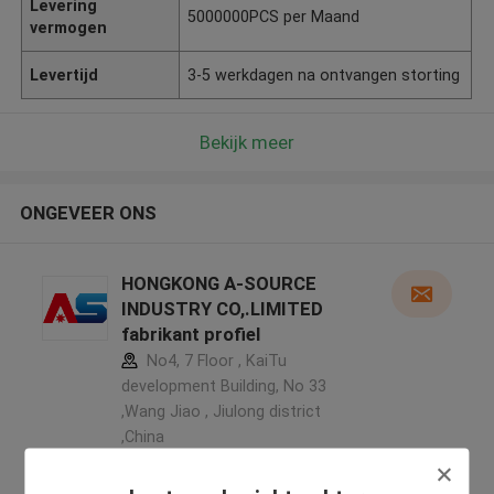
Levering
5000000PCS per Maand
vermogen
Levertijd
3-5 werkdagen na ontvangen storting
Bekijk meer
ONGEVEER ONS
HONGKONG A-SOURCE
INDUSTRY CO,.LIMITED
fabrikant profiel
No4, 7 Floor , KaiTu
development Building, No 33
,Wang Jiao , Jiulong district
,China
5.0
Geverifieerde Leverancier