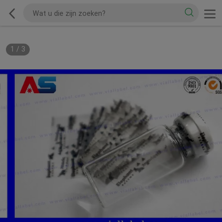
1
/
3