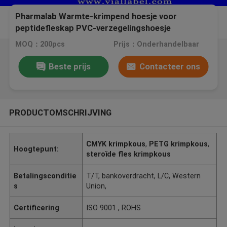
Pharmalab Warmte-krimpend hoesje voor
peptidefleskap PVC-verzegelingshoesje
MOQ：200pcs
Prijs：Onderhandelbaar
Beste prijs
Contacteer ons
PRODUCTOMSCHRIJVING
CMYK krimpkous
,
PETG krimpkous
,
Hoogtepunt:
steroïde fles krimpkous
Betalingsconditie
T/T, bankoverdracht, L/C, Western
s
Union,
Certificering
ISO 9001 , ROHS