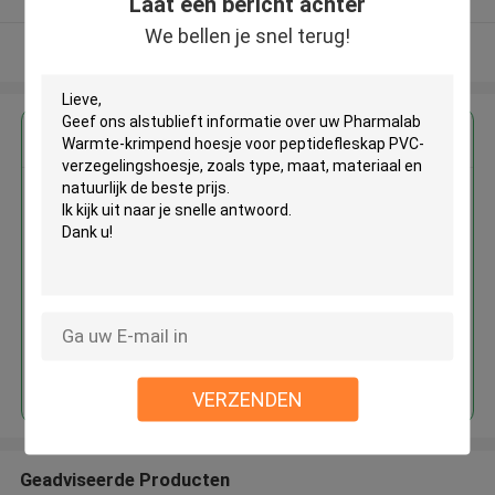
Laat een bericht achter
We bellen je snel terug!
Bekijk meer
Krijg de beste prijs voor
Pharmalab Warmte-krimpend
hoesje voor peptidefleskap
PVC-verzegelingshoesje
Doorgaan
VERZENDEN
Geadviseerde Producten