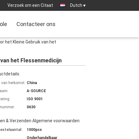
0
Verzoek om een Citaat
Dutch
ole
Contacteer ons
r het Kleine Gebruik van het
 van het Flessenmedicijn
ctdetails:
s van herkomst:
China
aam:
A-SOURCE
cering:
ISO 9001
lnummer:
0630
len & Verzenden Algemene voorwaarden:
bestelaantal:
1000pcs
Onderhandelbaar