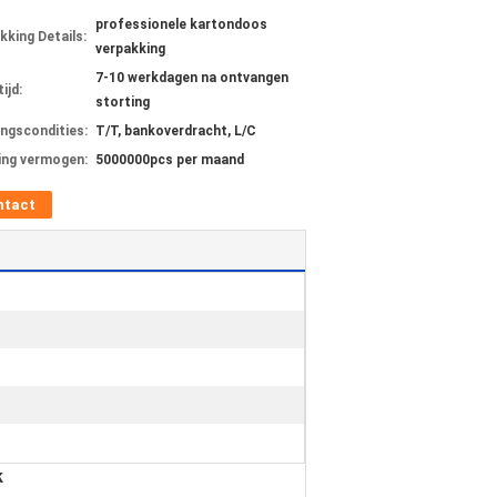
professionele kartondoos
kking Details:
verpakking
7-10 werkdagen na ontvangen
ijd:
storting
ingscondities:
T/T, bankoverdracht, L/C
ing vermogen:
5000000pcs per maand
ntact
k