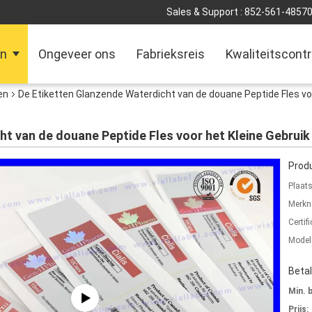
Sales & Support :
852-561-4857
en
Ongeveer ons
Fabrieksreis
Kwaliteitscontr
en
De Etiketten Glanzende Waterdicht van de douane Peptide Fles voo
t van de douane Peptide Fles voor het Kleine Gebruik
Produ
Plaat
Merkn
Certifi
Mode
Beta
Min. 
Prijs: