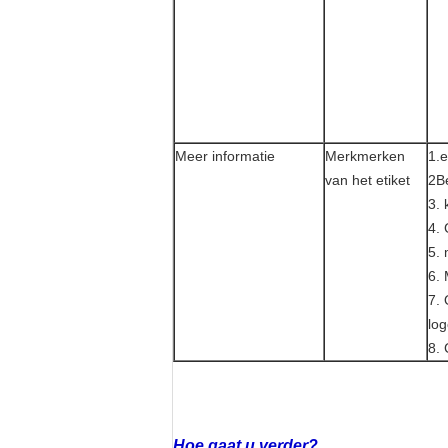
Meer informatie
Merkmerken
1.
e
van het etiket
2Be
3. 
4. 
5. 
6. 
7.
lo
8. 
Hoe gaat u verder?