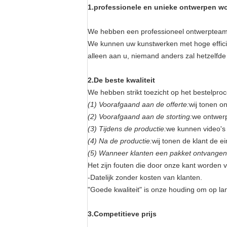
1.professionele en unieke ontwerpen wo
We hebben een professioneel ontwerpteam 
We kunnen uw kunstwerken met hoge effici
alleen aan u, niemand anders zal hetzelfd
2.
De beste kwaliteit
We hebben strikt toezicht op het bestelproce
(1) Voorafgaand aan de offerte:
wij tonen o
(2) Voorafgaand aan de storting:
we ontwerp
(3) Tijdens de productie:
we kunnen video's 
(4) Na de productie:
wij tonen de klant de e
(5) Wanneer klanten een pakket ontvangen
Het zijn fouten die door onze kant worden 
-Datelijk zonder kosten van klanten.
"Goede kwaliteit" is onze houding om op lan
3.Competitieve prijs