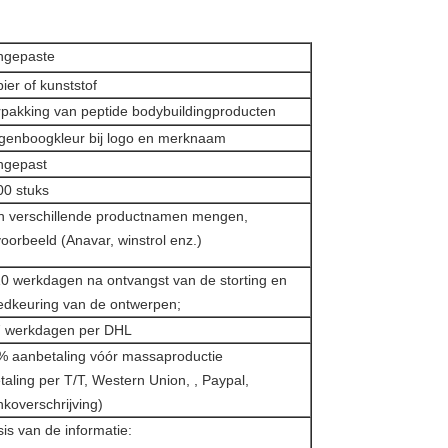
ngepaste
ier of kunststof
rpakking van peptide bodybuildingproducten
genboogkleur bij logo en merknaam
ngepast
00 stuks
n verschillende productnamen mengen,
voorbeeld (Anavar, winstrol enz.)
10 werkdagen na ontvangst van de storting en
edkeuring van de ontwerpen;
7 werkdagen per DHL
% aanbetaling vóór massaproductie
taling per T/T, Western Union, , Paypal,
koverschrijving)
is van de informatie: