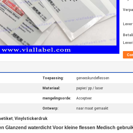
Verpa
Levert
Betal
Lever
Co
Toepassing:
geneeskundeflessen
Materiaal:
papier/ pp / laser
mengelingsorde:
Accepteer.
Ontwerp:
naar maat gemaakt
netiket
Vinylstickerdruk
,
en Glanzend waterdicht Voor kleine flessen Medisch gebrui