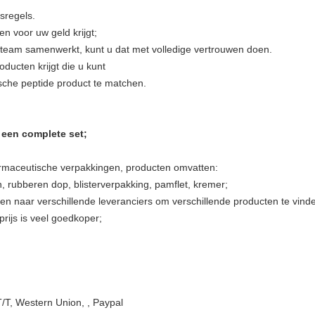
sregels.
n voor uw geld krijgt;
eam samenwerkt, kunt u dat met volledige vertrouwen doen.
ducten krijgt die u kunt
sche peptide product te matchen.
 een complete set;
farmaceutische verpakkingen, producten omvatten:
n, rubberen dop, blisterverpakking, pamflet, kremer;
eken naar verschillende leveranciers om verschillende producten te vin
prijs is veel goedkoper;
T/T, Western Union, , Paypal