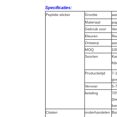
Specificaties:
Peptide-sticker
Grootte
aa
Materiaal
pap
Gebruik voor
Ve
Kleuren
Re
Ontwerp
aa
MOQ
10
Soorten
Ka
bij
Productietijd
7-
go
Vervoer
5-
betaling
70
(be
ban
Citaten
onderhandelen
Bas