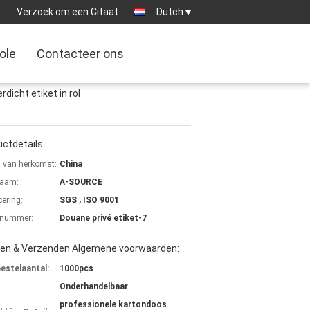
:
Verzoek om een Citaat
Dutch
ole
Contacteer ons
dicht etiket in rol
ctdetails:
s van herkomst:
China
aam:
A-SOURCE
cering:
SGS , ISO 9001
lnummer:
Douane privé etiket-7
len & Verzenden Algemene voorwaarden:
bestelaantal:
1000pcs
Onderhandelbaar
professionele kartondoos