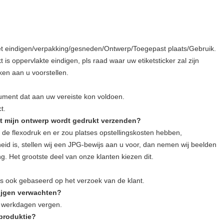
et eindigen/verpakking/gesneden/Ontwerp/Toegepast plaats/Gebruik.
t is oppervlakte eindigen, pls raad waar uw etiketsticker zal zijn
en aan u voorstellen.
cument dat aan uw vereiste kon voldoen.
t.
et mijn ontwerp wordt gedrukt verzenden?
de flexodruk en er zou platses opstellingskosten hebben,
id is, stellen wij een JPG-bewijs aan u voor, dan nemen wij beelden
g. Het grootste deel van onze klanten kiezen dit.
s ook gebaseerd op het verzoek van de klant.
rijgen verwachten?
8 werkdagen vergen.
aproduktie?