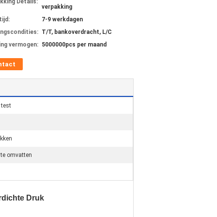
kking Details:
verpakking
ijd:
7-9 werkdagen
ingscondities:
T/T, bankoverdracht, L/C
ing vermogen:
5000000pcs per maand
ntact
test
ukken
t te omvatten
rdichte Druk