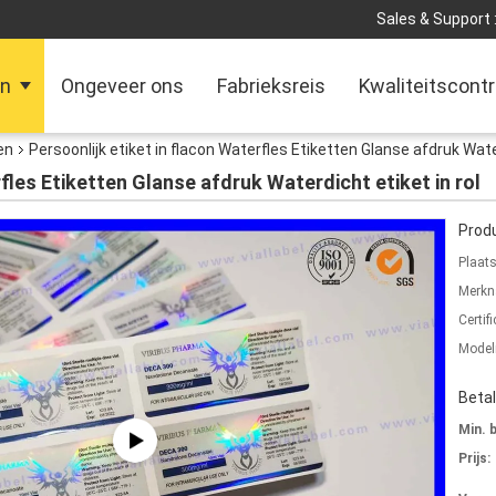
Sales & Support 
en
Ongeveer ons
Fabrieksreis
Kwaliteitscontr
en
Persoonlijk etiket in flacon Waterfles Etiketten Glanse afdruk Water
rfles Etiketten Glanse afdruk Waterdicht etiket in rol
Produ
Plaat
Merkn
Certifi
Mode
Beta
Min. 
Prijs: