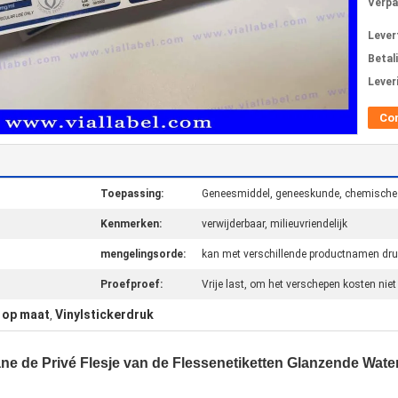
Verpa
Levert
Betal
Lever
Co
Toepassing:
Geneesmiddel, geneeskunde, chemische 
Kenmerken:
verwijderbaar, milieuvriendelijk
mengelingsorde:
kan met verschillende productnamen dr
Proefproef:
Vrije last, om het verschepen kosten nie
n op maat
Vinylstickerdruk
,
ane de Privé Flesje van de Flessenetiketten Glanzende Wate