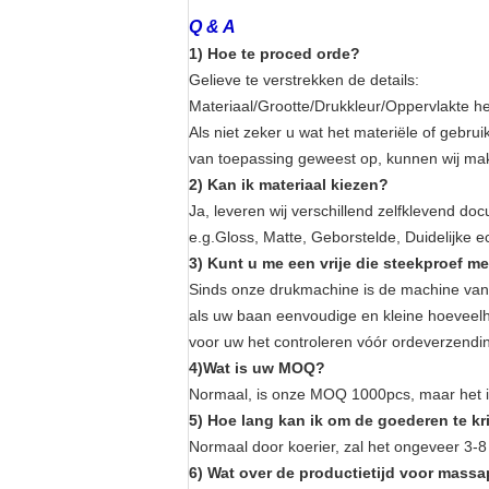
Q & A
1) Hoe te proced orde?
Gelieve te verstrekken de details:
Materiaal/Grootte/Drukkleur/Oppervlakte h
Als niet zeker u wat het materiële of gebruik
van toepassing geweest op, kunnen wij mak
2) Kan ik materiaal kiezen?
Ja, leveren wij verschillend zelfklevend do
e.g.Gloss, Matte, Geborstelde, Duidelijke ec
3) Kunt u me een vrije die steekproef m
Sinds onze drukmachine is de machine van 
als uw baan eenvoudige en kleine hoeveelhe
voor uw het controleren vóór ordeverzendin
4)Wat is uw MOQ?
Normaal, is onze MOQ 1000pcs, maar het i
5) Hoe lang kan ik om de goederen te k
Normaal door koerier, zal het ongeveer 3-
6) Wat over de productietijd voor mass