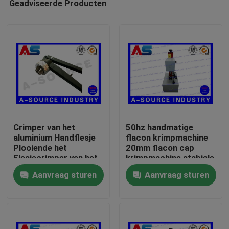
Geadviseerde Producten
Crimper van het
50hz handmatige
aluminium Handflesje
flacon krimpmachine
Plooiende het
20mm flacon cap
Flesjecrimper van het
krimpmachine stabiele
Huis
Hulpmiddelglas voor
prestaties AC220V
Aanvraag sturen
Aanvraag sturen
Scheur van GLB
flacon krimpmachine
Producten
Ongeveer ons