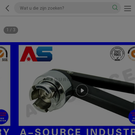
1
/
3