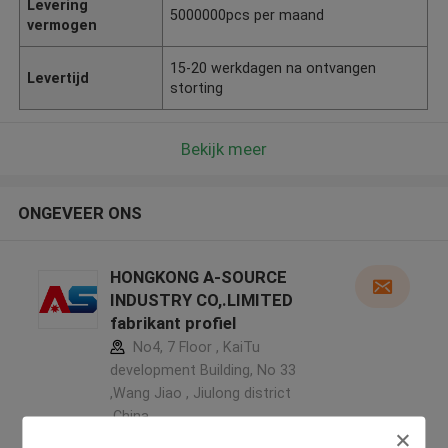
Levering
5000000pcs per maand
vermogen
15-20 werkdagen na ontvangen
Levertijd
storting
Bekijk meer
ONGEVEER ONS
HONGKONG A-SOURCE
INDUSTRY CO,.LIMITED
fabrikant profiel
No4, 7 Floor , KaiTu
development Building, No 33
,Wang Jiao , Jiulong district
,China
5.0