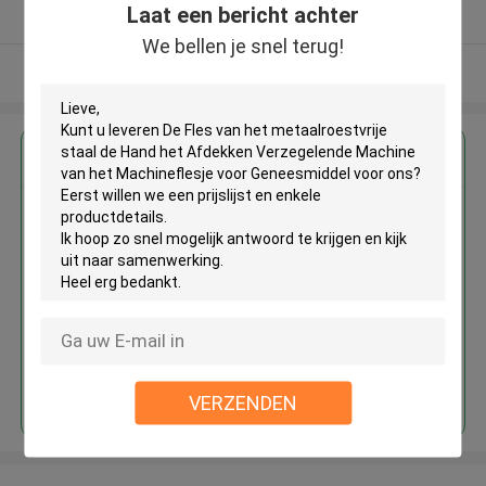
Laat een bericht achter
Geverifieerde Leverancier
We bellen je snel terug!
Bekijk meer
Krijg de beste prijs voor
De Fles van het metaalroestvrije
staal de Hand het Afdekken
Verzegelende Machine van het
Machineflesje voor
Geneesmiddel
Doorgaan
VERZENDEN