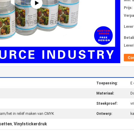
Min. 
Prijs:
Verpa
Levert
Betal
Lever
Co
Toepassing:
E 
Materiaal:
D
Steekproef:
vri
gram/het in reliëf maken van CMYK
Ontwerp:
ka
ketten
Vinylstickerdruk
,