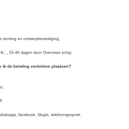
 storting en ontwerpbevestiging;
HL; , 15-45 dagen door Overzees schip;
n ik de betaling verrichten plaatsen?
nz.
b?
, whatsapp, facebook, Skype, telefoongesprek.