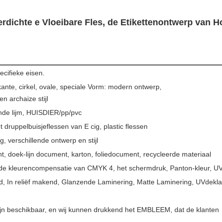
rdichte e Vloeibare Fles, de Etikettenontwerp van H
ecifieke eisen.
ante, cirkel, ovale, speciale Vorm: modern ontwerp,
en archaize stijl
ende lijm, HUISDIER/pp/pvc
t druppelbuisjeflessen van E cig, plastic flessen
, verschillende ontwerp en stijl
, doek-lijn document, karton, foliedocument, recycleerde materiaal
de kleurencompensatie van CMYK 4, het schermdruk, Panton-kleur, UV
d, In reliëf makend, Glanzende Laminering, Matte Laminering, UVdekl
 beschikbaar, en wij kunnen drukkend het EMBLEEM, dat de klanten