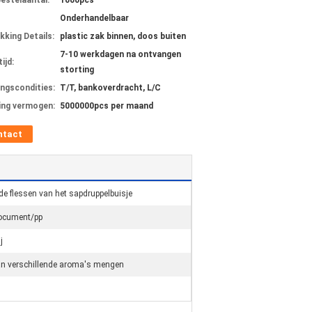
bestelaantal:
1000pcs
Onderhandelbaar
kking Details:
plastic zak binnen, doos buiten
7-10 werkdagen na ontvangen
ijd:
storting
ingscondities:
T/T, bankoverdracht, L/C
ing vermogen:
5000000pcs per maand
ntact
de flessen van het sapdruppelbuisje
ocument/pp
j
n verschillende aroma's mengen