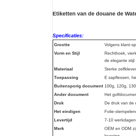
Etiketten van de douane de Wate
Specificaties:
Grootte
Volgens klant-sp
Vorm en Stijl
Rechthoek, vierk
de elegante stijl 
Materiaal
Sterke zelfklev
Toepassing
E sapflessen, he
Buitensporig document
100g, 120g, 130g
Ander document
Het golfdocument
Druk
De druk van de 
Het eindigen
Folie-stempelen
Levertijd
7-10 werkdagen
Merk
OEM en ODM zijn
levering.