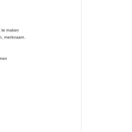
s te maken
eem, merknaam.
rmen