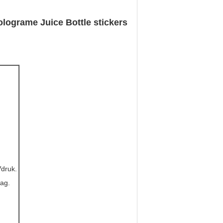
olograme Juice Bottle stickers
druk.
aag.