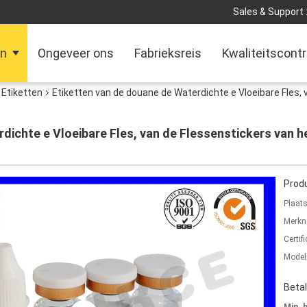
Sales & Support 
en
Ongeveer ons
Fabrieksreis
Kwaliteitscontr
Etiketten
Etiketten van de douane de Waterdichte e Vloeibare Fles,
dichte e Vloeibare Fles, van de Flessenstickers van 
Produ
Plaat
Merkn
Certifi
Mode
Beta