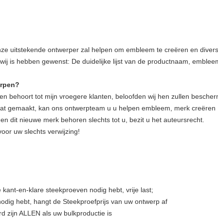
e uitstekende ontwerper zal helpen om embleem te creëren en diver
 wij is hebben gewenst: De duidelijke lijst van de productnaam, embl
erpen?
en behoort tot mijn vroegere klanten, beloofden wij hen zullen besche
 maat gemaakt, kan ons ontwerpteam u u helpen embleem, merk creëren
 dit nieuwe merk behoren slechts tot u, bezit u het auteursrecht.
oor uw slechts verwijzing!
 kant-en-klare steekproeven nodig hebt, vrije last;
odig hebt, hangt de Steekproefprijs van uw ontwerp af
rd zijn ALLEN als uw bulkproductie is