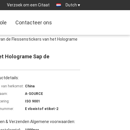
:
Verzoek om een Citaat
Dutch
ole
Contacteer ons
 van de Flessenstickers van het Holograme
het Holograme Sap de
ctdetails:
s van herkomst:
China
aam:
A-SOURCE
cering:
ISO 9001
lnummer:
E vloeistof etiket-2
len & Verzenden Algemene voorwaarden: