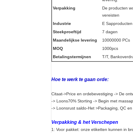
Verpakking
De producten wo
vereisten
Industrie
E Sapproducten 
Steekproeftijd
7 dagen
Maandelijkse levering
10000000 PCs
MOQ
1000pcs
Betalingstermijnen
T/T, Bankoverdr
Hoe te werk te gaan orde:
Citaat->Price en ordebevestiging -> De o
-> Loons70% Storting -> Begin met massap
-> Loonsrust saldo-Het >Packaging, QC en
Verpakking & het Verschepen
1: Voor pakket: onze etiketten kunnen in b